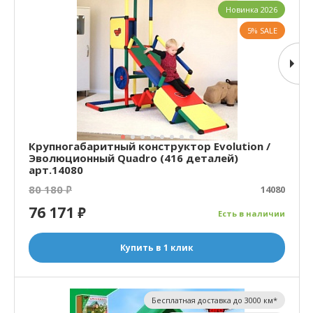
Новинка 2026
5% SALE
Крупногабаритный конструктор Evolution /
Эволюционный Quadro (416 деталей)
арт.14080
80 180
₽
14080
76 171
₽
Есть в наличии
Купить в 1 клик
Бесплатная доставка до 3000 км*