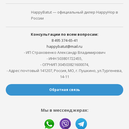
HappyBatut — официальный дилер HappyHop в
России
Консультации по всем вопросам:
8 495 374-65-41
happybatut@mail.ru
- ИП Страховенко Александр Владимирович
- ИНН 503801722455,
- ОГРНИП 304503821600074,
- Адрес почтовый 141207, Россия, МО, г. Пушкино, ул.Тургенева,
14-11
Обратная связь
Мы в мессенджерах: