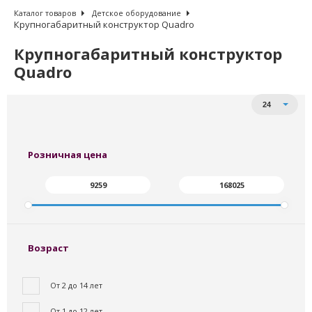
Каталог товаров
Детское оборудование
Крупногабаритный конструктор Quadro
Крупногабаритный конструктор
Quadro
Сортировать по:
Товаров на странице
24
От дешевых к дорогим
От дорогих к дешевым
Сначала - в наличии
Розничная цена
Возраст
От 2 до 14 лет
От 1 до 12 лет