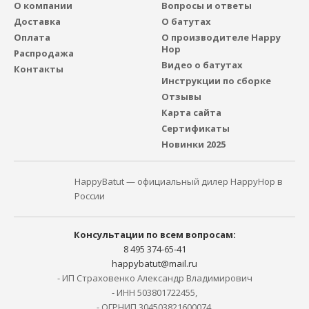
О компании
Вопросы и ответы
Доставка
О батутах
Оплата
О производителе Happy
Hop
Распродажа
Видео о батутах
Контакты
Инструкции по сборке
Отзывы
Карта сайта
Сертификаты
Новинки 2025
HappyBatut — официальный дилер HappyHop в
России
Консультации по всем вопросам:
8 495 374-65-41
happybatut@mail.ru
- ИП Страховенко Александр Владимирович
- ИНН 503801722455,
- ОГРНИП 304503821600074,