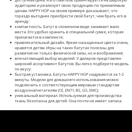
доступная цена. Изготовитель ориентируется на широкую
аудиторию и реализует свою продукцию по приемлемым
ценам. HAPPY HOP на своем примере доказывает, что
гораздо выгоднее приобрести свой батут, чем брать его в
аренду;
компактность. Батут в сложенном виде занимает мало
места. Его удобно хранить в специальной сумке, которая
прилагается в комплекте;
привлекательный дизайн. Яркие насыщенные цвета очень
нравятся детям. Игры на таких батутах полезны для
развития не только физической силы, но и воображения;
впечатляющий выбор моделей. У дилеров представлен
широкий ассортимент батутов. Вы легко подберете модель
по вкусу;
быстрая установка.
Батуты HAPPY HOP
надуваются за 1-2
минуты. Модели для домашнего использования можно
подключить к соответствующим мировым стандартам
воздухонагнетателям (CE, EN71, BS, GS, EMC);
уникальный материал. Используемая для производства
ткань безопасна для детей. Она почти не имеет запаха.