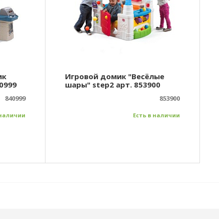
ик
Игровой домик "Весёлые
40999
шары" step2 арт. 853900
840999
853900
 наличии
Есть в наличии