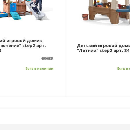
ий игровой домик
лючение" step2 арт.
Детский игровой дом
R
"Летний" step2 арт. 8
4906KR
Есть в наличии
Есть в