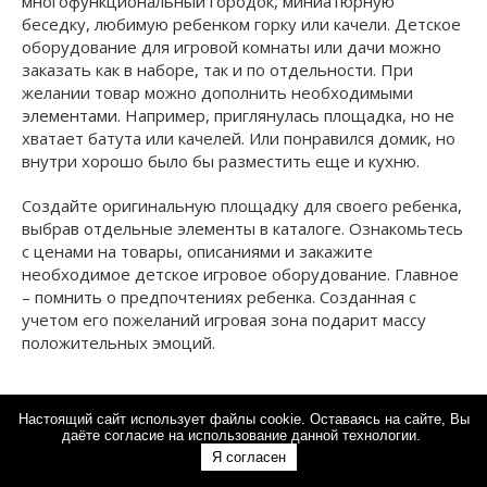
многофункциональный городок, миниатюрную
беседку, любимую ребенком горку или качели. Детское
оборудование для игровой комнаты или дачи можно
заказать как в наборе, так и по отдельности. При
желании товар можно дополнить необходимыми
элементами. Например, приглянулась площадка, но не
хватает батута или качелей. Или понравился домик, но
внутри хорошо было бы разместить еще и кухню.
Создайте оригинальную площадку для своего ребенка,
выбрав отдельные элементы в каталоге. Ознакомьтесь
с ценами на товары, описаниями и закажите
необходимое детское игровое оборудование. Главное
– помнить о предпочтениях ребенка. Созданная с
учетом его пожеланий игровая зона подарит массу
положительных эмоций.
Настоящий сайт использует файлы cookie. Оставаясь на сайте, Вы
даёте согласие на использование данной технологии.
О компании
Вопросы и ответы
Я согласен
Доставка
О батутах