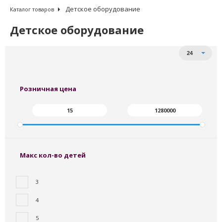
Детское оборудование
Каталог товаров
Детское оборудование
Сортировать по:
Товаров на странице
24
От дешевых к дорогим
От дорогих к дешевым
Сначала - в наличии
Розничная цена
Макс кол-во детей
3
4
5