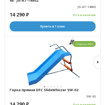
48" JG-AT-14802
JG-AT-14802
14 290
₽
Есть в наличии
Купить в 1 клик
Новинка 2026
Горка прямая DFC SlideWhizzer SW-02
SW-02
14 290
₽
Есть в наличии