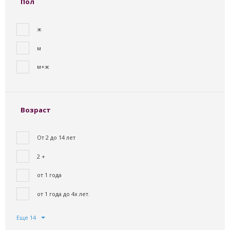
Пол
ж
м
м+ж
Возраст
От 2 до 14 лет
2 +
от 1 года
от 1 года до 4х лет.
Еще 14