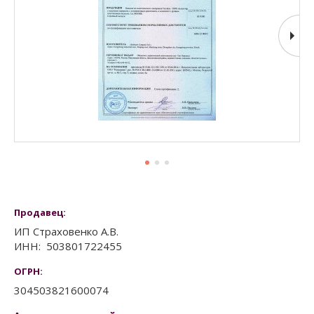
Продавец:
ИП Страховенко А.В.
ИНН:
503801722455
ОГРН:
304503821600074