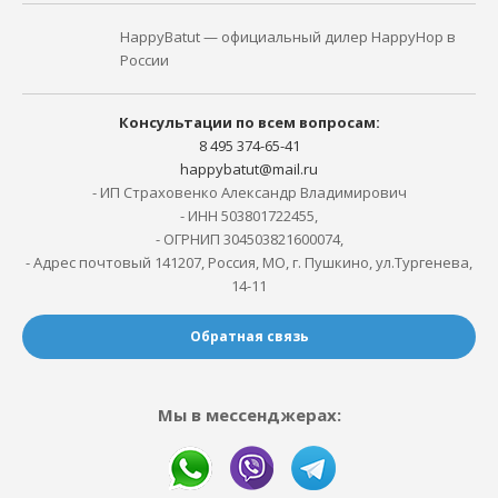
HappyBatut — официальный дилер HappyHop в
России
Консультации по всем вопросам:
8 495 374-65-41
happybatut@mail.ru
- ИП Страховенко Александр Владимирович
- ИНН 503801722455,
- ОГРНИП 304503821600074,
- Адрес почтовый 141207, Россия, МО, г. Пушкино, ул.Тургенева,
14-11
Обратная связь
Мы в мессенджерах: