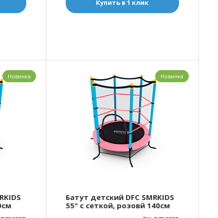
Купить в 1 клик
Новинка
Новинка
RKIDS
Батут детский DFC SMRKIDS
0см
55" с сеткой, розовй 140см