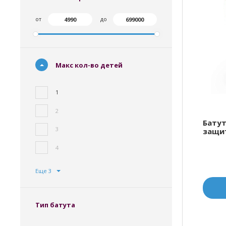
от
до
Макс кол-во детей
1
2
Батут
3
защи
4
Еще 3
Тип батута