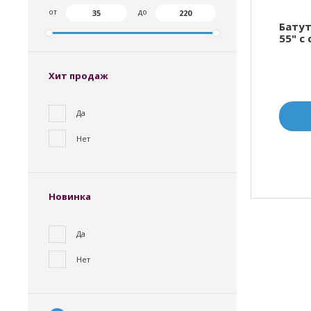
от
до
Батут
55" с
Хит продаж
Да
Нет
Новинка
Да
Нет