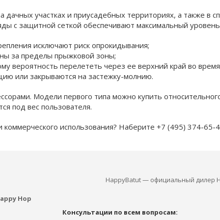
а дачных участках и приусадебных территориях, а также в с
яды с защитной сеткой обеспечивают максимальный уровень
репления исключают риск опрокидывания;
ны за пределы прыжковой зоны;
ому вероятность перелететь через ее верхний край во время
цию или закрываются на застежку-молнию.
сорами. Модели первого типа можно купить относительного
ся под вес пользователя.
 коммерческого использования? Наберите +7 (495) 374-65-4
HappyBatut — официальный дилер H
appy Hop
Консультации по всем вопросам: