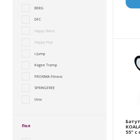
BERG
DFC
Happy Batut
Happy Hop
i-Jump
Kogee Tramp
PROXIMA Fitness
SPRINGFREE
Unix
Батут
Пол
KOAL
55" с