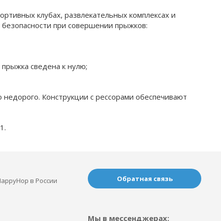
портивных клубах, развлекательных комплексах и
 безопасности при совершении прыжков:
 прыжка сведена к нулю;
 недорого. Конструкции с рессорами обеспечивают
1.
Обратная связь
appyHop в России
Мы в мессенджерах: