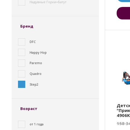
Надувные Горки+Батут
Бренд
DFC
Happy Hop
Paremo
Quadro
Step2
Детс
Возраст
"Прик
4906K
158 3
от 1 года