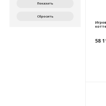
Игро
котте
58 