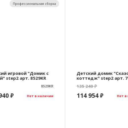
Профессиональная сборка
ий игровой "Домик с
Детский домик "Сказ
й" step2 арт. 8529KR
коттедж" step2 арт. 
135 240
8529KR
₽
 940
114 954
₽
₽
Нет в наличии
Нет в