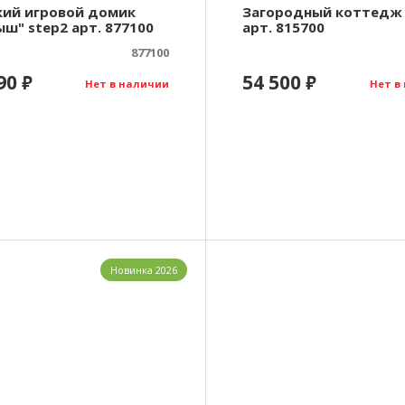
кий игровой домик
Загородный коттедж 
ш" step2 арт. 877100
арт. 815700
877100
990
54 500
₽
₽
Нет в наличии
Нет в
Новинка 2026