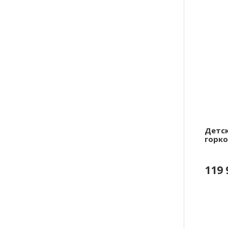
Детск
горко
119