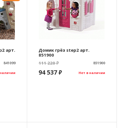
p2 арт.
Домик грёз step2 арт.
851900
111 220
841099
₽
851900
94 537
₽
 наличии
Нет в наличии