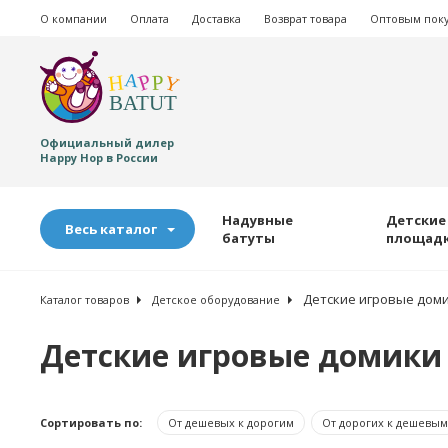
О компании
Оплата
Доставка
Возврат товара
Оптовым пок
Официальный дилер
Happy Hop в России
Надувные
Детские
Весь каталог
батуты
площад
Детские игровые дом
Каталог товаров
Детское оборудование
Детские игровые домики
Сортировать по:
От дешевых к дорогим
От дорогих к дешевым