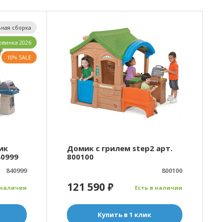
ная сборка
овинка 2026
10% SALE
ик
Домик с грилем step2 арт.
40999
800100
840999
800100
121 590
₽
 наличии
Есть в наличии
Купить в 1 клик