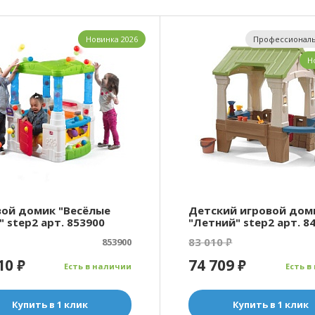
Новинка 2026
Профессиональ
Н
вой домик "Весёлые
Детский игровой дом
 step2 арт. 853900
"Летний" step2 арт. 8
83 010
853900
₽
010
74 709
₽
₽
Есть в наличии
Есть в
Купить в 1 клик
Купить в 1 клик