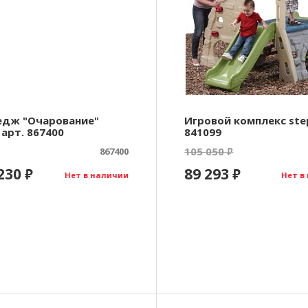
едж "Очарование"
Игровой комплекс ste
 арт. 867400
841099
105 050
867400
₽
 230
89 293
₽
₽
Нет в наличии
Нет в