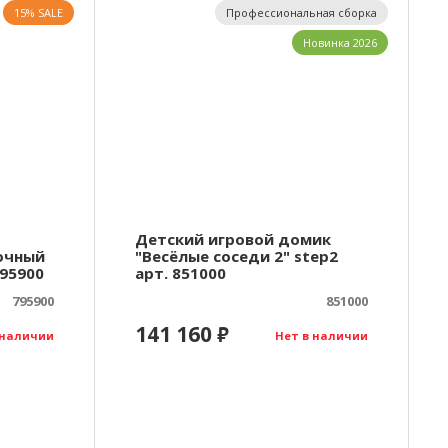
15% SALE
Профессиональная сборка
Новинка 2026
Детский игровой домик
очный
"Весёлые соседи 2" step2
795900
арт. 851000
795900
851000
141 160
₽
 наличии
Нет в наличии