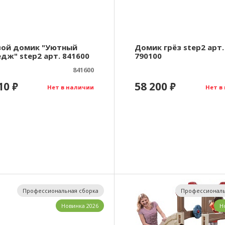
вой домик "Уютный
Домик грёз step2 арт.
дж" step2 арт. 841600
790100
841600
110
58 200
₽
₽
Нет в наличии
Нет в
Профессиональная сборка
Профессиональ
Новинка 2026
Н