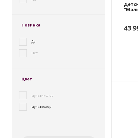
Детс
"Малы
Новинка
43 
Да
Нет
Цвет
мультиколор
мультколор