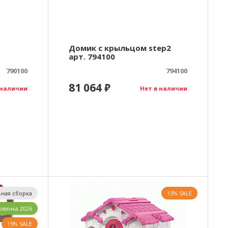
Домик с крыльцом step2
арт. 794100
790100
794100
81 064
₽
 наличии
Нет в наличии
ная сборка
15% SALE
овинка 2026
15% SALE