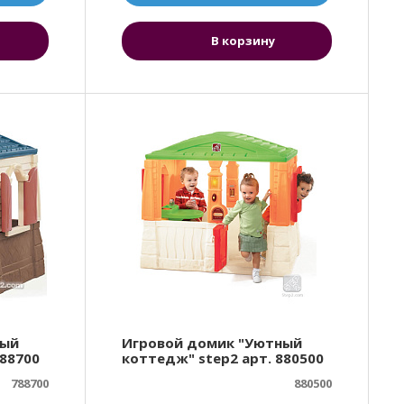
В корзину
ный
Игровой домик "Уютный
788700
коттедж" step2 арт. 880500
788700
880500