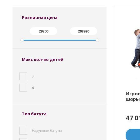
Розничная цена
Макс кол-во детей
3
4
Игро
шары"
Тип батута
47 
Надувные батуты