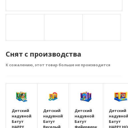
Снят с производства
К сожалению, этот товар больше не производится
Детский
Детский
Детский
Детский
надувной
надувной
надувной
надувно
Батут
Батут
Батут
Батут
HAPPY
Веселый
Фейерверк
HAPPY HO