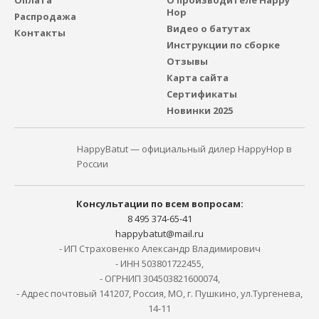
Hop
Распродажа
Видео о батутах
Контакты
Инструкции по сборке
Отзывы
Карта сайта
Сертификаты
Новинки 2025
HappyBatut — официальный дилер HappyHop в
России
Консультации по всем вопросам:
8 495 374-65-41
happybatut@mail.ru
- ИП Страховенко Александр Владимирович
- ИНН 503801722455,
- ОГРНИП 304503821600074,
- Адрес почтовый 141207, Россия, МО, г. Пушкино, ул.Тургенева,
14-11