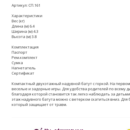
Артикул: СП.161
Характеристики
Вес (кг)
Длина (м) 6.4
Ширина (м) 4.3
Высота (м) 3.8
Комплектация
Паспорт
Рем.комплект
Сумка
Нагнетатель
Сертификат
Компактный двухэтажный надувной батут с горкой. На первом 
веселые и задорные игры. Для удобства родителей по всему д
благодаря которой становится так легко наблюдать за детьми
этаж надувного батута можно с ветерком скатиться вниз. Дл
который защищает от травм.