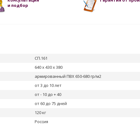
Консультация
Гарантия от про
и подбор
СП.161
640 х 430 х 380
армированный ПВХ 650-680 гр/м2
от 3 до 10 лет
от - 10 до + 40
от 60 до 75 дней
120 кг
Россия