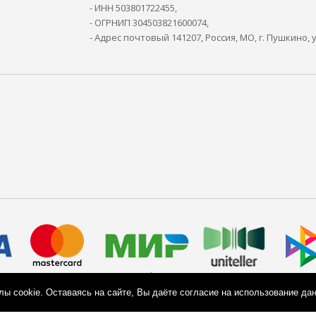
- ИНН 503801722455,
- ОГРНИП 304503821600074,
- Адрес почтовый 141207, Россия, МО, г. Пушкино, 
Политика конфиденциальности
Согласие на обработку персональных данных
ы cookie. Оставаясь на сайте, Вы даёте согласие на использование да
Согласие на рекламную рассылку