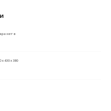
ии
ара нет в
 х 430 х 380