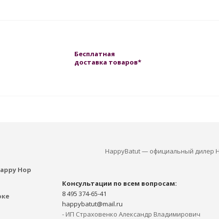
Бесплатная
доставка товаров*
HappyBatut — официальный дилер H
appy Hop
Консультации по всем вопросам:
8 495 374-65-41
рке
happybatut@mail.ru
- ИП Страховенко Александр Владимирович