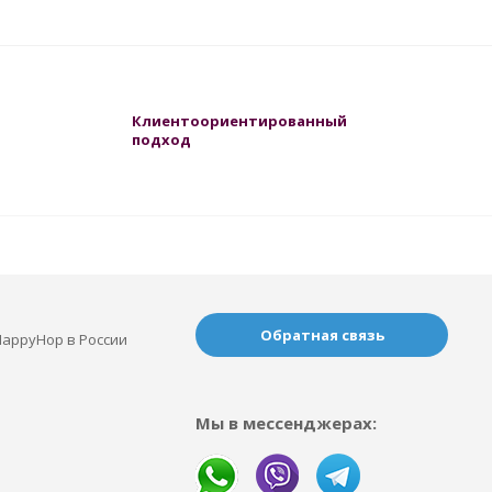
Клиентоориентированный
подход
Обратная связь
appyHop в России
Мы в мессенджерах: