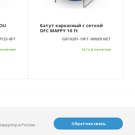
KOU
Батут каркасный с сеткой
DFC MAPPY 10 ft
7123-6FT
GB10201-10FT-INNER NET
 наличии
Есть в наличии
Обратная связь
appyHop в России