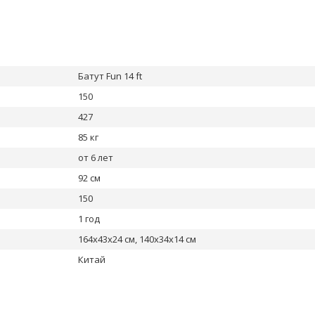
Батут Fun 14 ft
150
427
85 кг
от 6 лет
92 см
150
1 год
164x43x24 см, 140x34x14 см
Китай