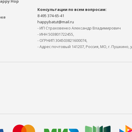
appy Hop
Консультации по всем вопросам:
8 495 374-65-41
рке
happybatut@mail.ru
- ИП Страховенко Александр Владимирович
- ИНН 503801722455,
- ОГРНИП 304503821600074,
- Адрес почтовый 141207, Россия, МО, г. Пушкино, 