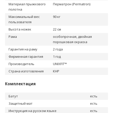
Материал прыжкового
Перматрон (Permatron)
полотна
Максимальный вес
90 кг
пользователя
Высота ножек
22 см
Рама
особопрочная, двойная
порошковая окраска
Гарантия на раму
2 года
Фирменная гарантия
1 год
Производитель
UNIXFIT™
Страна изготовления
КНР
Комплектация
Батут
есть
Защитный мат
есть
Инструкция на русском языке
есть