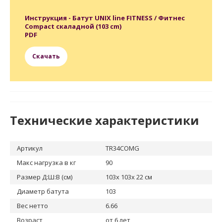
Инструкция - Батут UNIX line FITNESS / Фитнес
Compact скаладной (103 cm)
PDF
Скачать
Технические характеристики
Артикул
TR34COMG
Макс нагрузка в кг
90
Размер Д:Ш:В (см)
103х 103х 22 см
Диаметр батута
103
Вес нетто
6.66
Возраст
от 6 лет