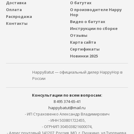
Доставка
О батутах
Оплата
О производителе Happy
Hop
Распродажа
Видео о батутах
Контакты
Инструкции по сборке
Отзывы
Карта сайта
Сертификаты
Новинки 2025
HappyBatut — официальный дилер HappyHop в
России
Консультации по всем вопросам:
8 495 374-65-41
happybatut@mail.ru
- ИП Страховенко Александр Владимирович
- ИНН 503801722455,
- ОГРНИП 304503821600074,
- Адрес почтовый 141207, Россия, МО, г. Пушкино, ул.Тургенева,