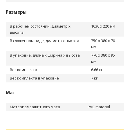
Размеры
В рабочем состоянии, диаметр х
1030 х 220 мм
высота
В сложенном виде, диаметр х высота
750 х 380 х 70
мм
В упаковке, длина х ширина х высота
770 х 380 х 95
мм
Вес комплекта
6.66 кг
Вес комплекта в упаковке
7 кг
Мат
Материал защитного мата
PVC material