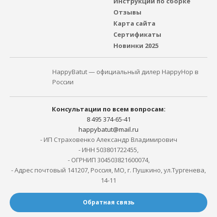
Инструкции по сборке
Отзывы
Карта сайта
Сертификаты
Новинки 2025
HappyBatut — официальный дилер HappyHop в
России
Консультации по всем вопросам:
8 495 374-65-41
happybatut@mail.ru
- ИП Страховенко Александр Владимирович
- ИНН 503801722455,
- ОГРНИП 304503821600074,
- Адрес почтовый 141207, Россия, МО, г. Пушкино, ул.Тургенева,
14-11
Обратная связь