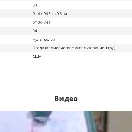
34
91.4 x 96.5 x 40.6 см
от 3-х лет
34
мультколор
3 года (коммерческое использование 1 год)
США
Видео