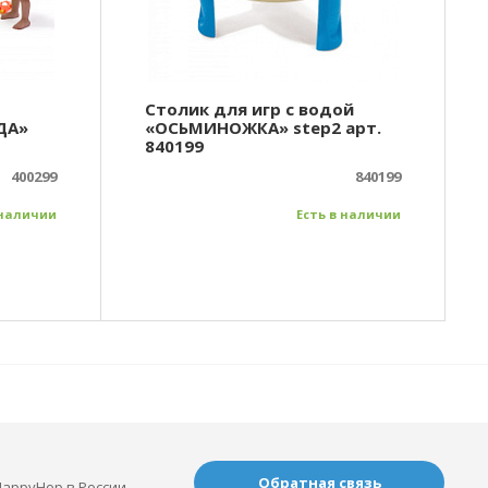
Столик для игр с водой
ДА»
«ОСЬМИНОЖКА» step2 арт.
840199
400299
840199
 наличии
Есть в наличии
Обратная связь
appyHop в России