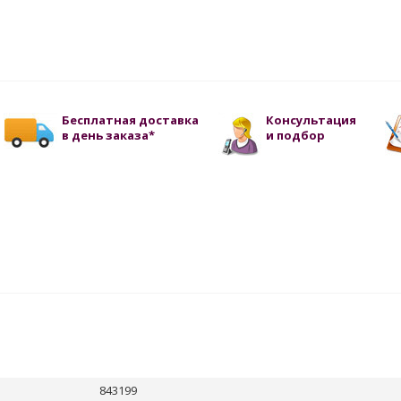
Бесплатная доставка
Консультация
в день заказа*
и подбор
843199