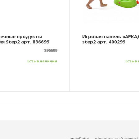
ечные продукты
Игровая панель «АРКА
я Step2 арт. 896699
step2 арт. 400299
896699
Есть в наличии
Есть в
HappyBatut — официальный дилер H