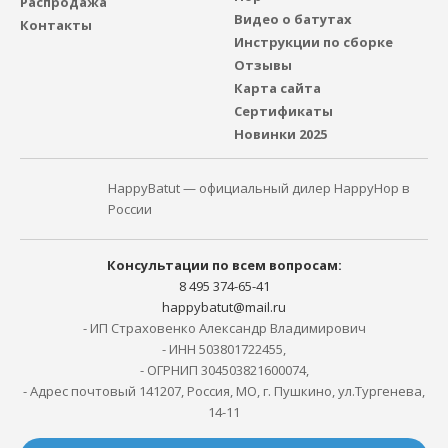
Распродажа
Видео о батутах
Контакты
Инструкции по сборке
Отзывы
Карта сайта
Сертификаты
Новинки 2025
HappyBatut — официальный дилер HappyHop в
России
Консультации по всем вопросам:
8 495 374-65-41
happybatut@mail.ru
- ИП Страховенко Александр Владимирович
- ИНН 503801722455,
- ОГРНИП 304503821600074,
- Адрес почтовый 141207, Россия, МО, г. Пушкино, ул.Тургенева,
14-11