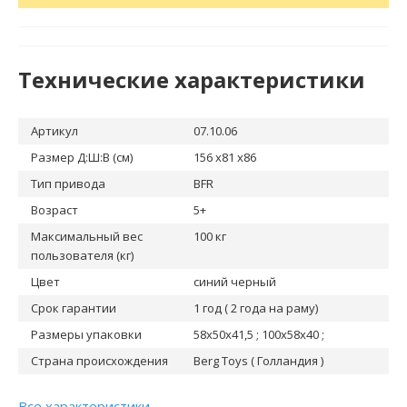
Технические характеристики
Артикул
07.10.06
Размер Д:Ш:В (см)
156 x81 x86
Тип привода
BFR
Возраст
5+
Максимальный вес
100 кг
пользователя (кг)
Цвет
синий черный
Срок гарантии
1 год ( 2 года на раму)
Размеры упаковки
58x50x41,5 ; 100x58x40 ;
Страна происхождения
Berg Toys ( Голландия )
Все характеристики