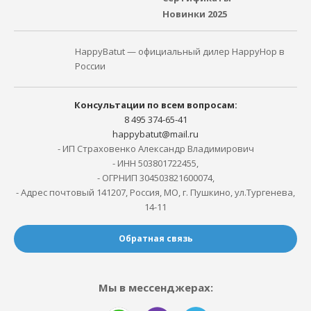
Новинки 2025
HappyBatut — официальный дилер HappyHop в
России
Консультации по всем вопросам:
8 495 374-65-41
happybatut@mail.ru
- ИП Страховенко Александр Владимирович
- ИНН 503801722455,
- ОГРНИП 304503821600074,
- Адрес почтовый 141207, Россия, МО, г. Пушкино, ул.Тургенева,
14-11
Обратная связь
Мы в мессенджерах: